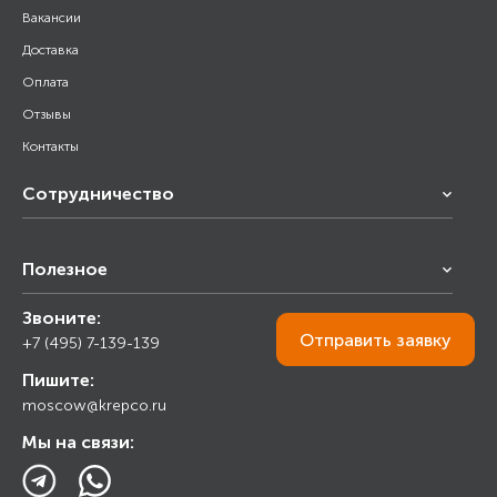
Вакансии
Доставка
Оплата
Отзывы
Контакты
Сотрудничество
Франчайзинг
Полезное
Снабжение строительства
Строительным организациям
Звоните:
Калькулятор
Торговым организациям
Отправить
заявку
+7 (495) 7-139-139
Прайс лист
Пишите:
Ответы на вопросы
moscow@krepco.ru
Блог
Мы на связи: