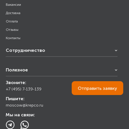
Вакансии
Доставка
Оплата
Отзывы
Контакты
Сотрудничество
Франчайзинг
Полезное
Снабжение строительства
Строительным организациям
Звоните:
Калькулятор
Торговым организациям
Отправить
заявку
+7 (495) 7-139-139
Прайс лист
Пишите:
Ответы на вопросы
moscow@krepco.ru
Блог
Мы на связи: