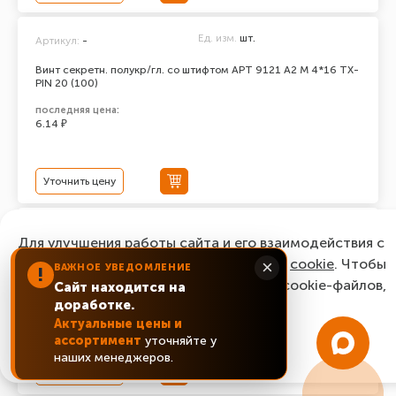
Ед. изм.
шт.
Артикул:
-
Винт секретн. полукр/гл. со штифтом АРТ 9121 А2 M 4*16 TX-
PIN 20 (100)
последняя цена:
6.14 ₽
Уточнить цену
Ед. изм.
шт.
Артикул:
-
Для улучшения работы сайта и его взаимодействия с
Винт секретн. полукр/гл. со штифтом АРТ 9121 А2 M 4*12 TX-
пользователями мы используем файлы
cookie
. Чтобы
×
ВАЖНОЕ УВЕДОМЛЕНИЕ
!
PIN 20 (100)
согласиться с нашим использованием cookie-файлов,
Сайт находится на
последняя цена:
доработке.
нажмите “Ок, понятно!”
9.56 ₽
Актуальные цены и
ассортимент
уточняйте у
ОК, понятно!
наших менеджеров.
Уточнить цену