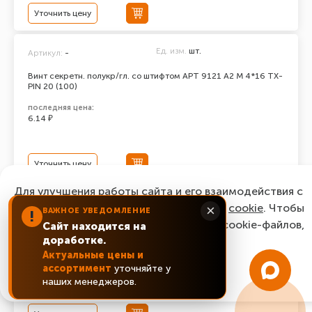
Уточнить цену
Ед. изм.
шт.
Артикул:
-
Винт секретн. полукр/гл. со штифтом АРТ 9121 А2 M 4*16 TX-
PIN 20 (100)
последняя цена:
6.14 ₽
Уточнить цену
Для улучшения работы сайта и его взаимодействия с
Ед. изм.
шт.
Артикул:
-
пользователями мы используем файлы
cookie
. Чтобы
×
ВАЖНОЕ УВЕДОМЛЕНИЕ
!
согласиться с нашим использованием cookie-файлов,
Сайт находится на
Винт секретн. полукр/гл. со штифтом АРТ 9121 А2 M 4*12 TX-
PIN 20 (100)
доработке.
нажмите “Ок, понятно!”
Актуальные цены и
последняя цена:
ассортимент
уточняйте у
9.56 ₽
ОК, понятно!
наших менеджеров.