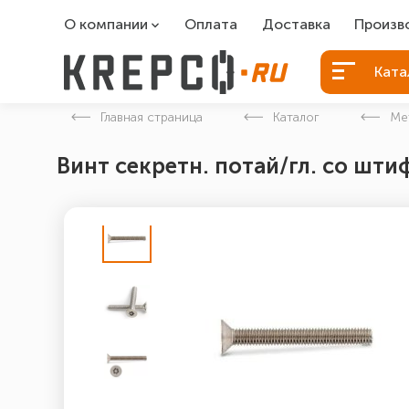
О компании
Оплата
Доставка
Произв
О компании
Болты Б
Ката
Вакансии
Болты д
Главная страница
Каталог
Ме
Контакты
Порошко
Винт секретн. потай/гл. со штиф
Закладн