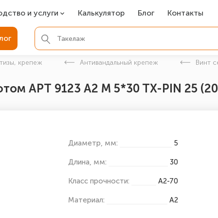
одство и услуги
Калькулятор
Блог
Контакты
СР
лог
ля фундамента
тизы, крепеж
Антивандальный крепеж
Винт с
вая покраска
том АРТ 9123 А2 M 5*30 TX-PIN 25 (20
ые детали
Диаметр, мм:
5
Длина, мм:
30
Класс прочности:
А2-70
Материал:
А2