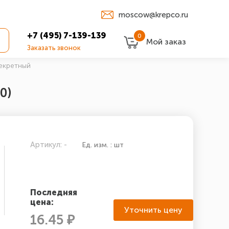
moscow@krepco.ru
+7 (495) 7-139-139
0
Мой заказ
Заказать звонок
екретный
0)
Артикул: -
Ед. изм. : шт
Последняя
цена:
Уточнить цену
16.45 ₽