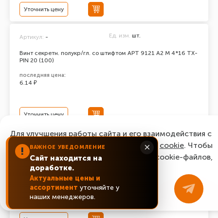
Уточнить цену
Ед. изм.
шт.
Артикул:
-
Винт секретн. полукр/гл. со штифтом АРТ 9121 А2 M 4*16 TX-
PIN 20 (100)
последняя цена:
6.14 ₽
Уточнить цену
Для улучшения работы сайта и его взаимодействия с
Ед. изм.
шт.
Артикул:
-
пользователями мы используем файлы
cookie
. Чтобы
×
ВАЖНОЕ УВЕДОМЛЕНИЕ
!
согласиться с нашим использованием cookie-файлов,
Сайт находится на
Винт секретн. полукр/гл. со штифтом АРТ 9121 А2 M 4*12 TX-
PIN 20 (100)
доработке.
нажмите “Ок, понятно!”
Актуальные цены и
последняя цена:
ассортимент
уточняйте у
9.56 ₽
ОК, понятно!
наших менеджеров.