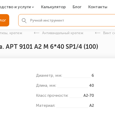
одство и услуги
Калькулятор
Блог
Контакты
СР
лог
ля фундамента
тизы, крепеж
Антивандальный крепеж
Винт с
вая покраска
. АРТ 9101 А2 M 6*40 SP1/4 (100)
ые детали
Диаметр, мм:
6
Длина, мм:
40
Класс прочности:
А2-70
Материал:
А2