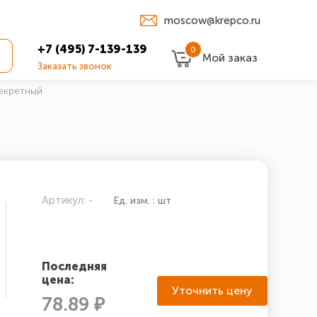
moscow@krepco.ru
+7 (495) 7-139-139
0
Мой заказ
Заказать звонок
екретный
Артикул: -
Ед. изм. : шт
Последняя
цена:
Уточнить цену
78.89 ₽