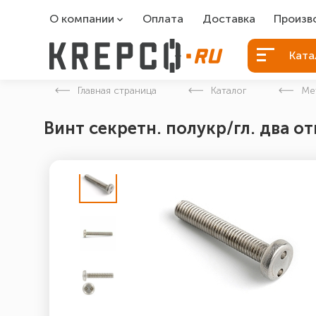
О компании
Оплата
Доставка
Произв
О компании
Болты Б
Ката
Вакансии
Болты д
Главная страница
Каталог
Ме
Контакты
Порошко
Винт секретн. полукр/гл. два отв
Закладн