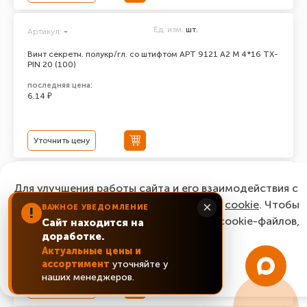
Ед. изм.
шт.
Артикул:
-
Винт секретн. полукр/гл. со штифтом АРТ 9121 А2 M 4*16 TX-
PIN 20 (100)
последняя цена:
6.14 ₽
Уточнить цену
Ед. изм.
шт.
Артикул:
-
Для улучшения работы сайта и его взаимодействия с
Винт секретн. полукр/гл. со штифтом АРТ 9121 А2 M 4*12 TX-
пользователями мы используем файлы
cookie
. Чтобы
×
ВАЖНОЕ УВЕДОМЛЕНИЕ
!
PIN 20 (100)
согласиться с нашим использованием cookie-файлов,
Сайт находится на
последняя цена:
доработке.
нажмите “Ок, понятно!”
9.56 ₽
Актуальные цены и
ассортимент
уточняйте у
ОК, понятно!
наших менеджеров.
Уточнить цену