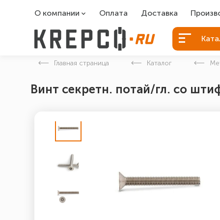
О компании
Оплата
Доставка
Произв
О компании
Болты Б
Ката
Вакансии
Болты д
Главная страница
Каталог
Ме
Контакты
Порошко
Винт секретн. потай/гл. со штиф
Закладн