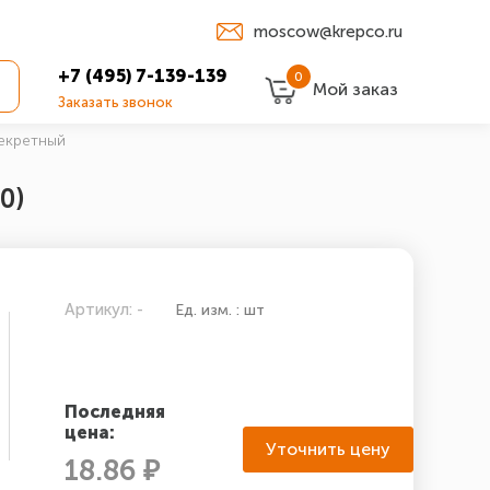
moscow@krepco.ru
+7 (495) 7-139-139
0
Мой заказ
Заказать звонок
екретный
0)
Артикул: -
Ед. изм. : шт
Последняя
цена:
Уточнить цену
18.86 ₽