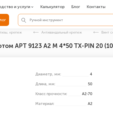
одство и услуги
Калькулятор
Блог
Контакты
СР
лог
ля фундамента
тизы, крепеж
Антивандальный крепеж
Винт с
вая покраска
том АРТ 9123 А2 M 4*50 TX-PIN 20 (10
ые детали
Диаметр, мм:
4
Длина, мм:
50
Класс прочности:
А2-70
Материал:
А2