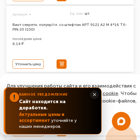
Ед. изм.
шт.
Артикул:
-
Винт секретн. полукр/гл. со штифтом АРТ 9121 А2 M 4*16 TX-
PIN 20 (100)
последняя цена:
6.14 ₽
Уточнить цену
Ед. изм.
шт.
Артикул:
-
Для улучшения работы сайта и его взаимодействия с
Винт секретн. полукр/гл. со штифтом АРТ 9121 А2 M 4*12 TX-
пользователями мы используем файлы
cookie
. Чтобы
×
ВАЖНОЕ УВЕДОМЛЕНИЕ
!
PIN 20 (100)
согласиться с нашим использованием cookie-файлов,
Сайт находится на
последняя цена:
доработке.
нажмите “Ок, понятно!”
9.56 ₽
Актуальные цены и
ассортимент
уточняйте у
ОК, понятно!
наших менеджеров.
Уточнить цену