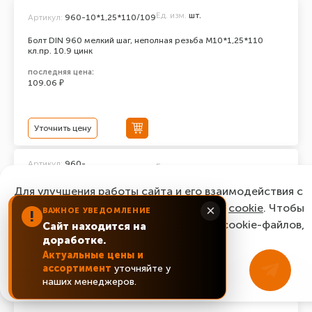
Ед. изм.
шт.
Артикул:
960-10*1,25*110/109
Болт DIN 960 мелкий шаг, неполная резьба M10*1,25*110
кл.пр. 10.9 цинк
последняя цена:
109.06 ₽
Уточнить цену
Артикул:
960-
Ед. изм.
шт.
10*1,25*100/109
Для улучшения работы сайта и его взаимодействия с
Болт DIN 960 мелкий шаг, неполная резьба M10*1,25*100
кл.пр. 10.9 цинк
пользователями мы используем файлы
cookie
. Чтобы
×
ВАЖНОЕ УВЕДОМЛЕНИЕ
!
согласиться с нашим использованием cookie-файлов,
последняя цена:
Сайт находится на
73.44 ₽
доработке.
нажмите “Ок, понятно!”
Актуальные цены и
ассортимент
уточняйте у
ОК, понятно!
Уточнить цену
наших менеджеров.