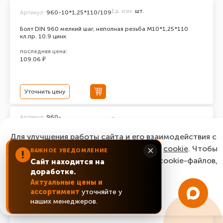
Ед. изм.
шт.
Артикул:
960-10*1,25*110/109
Болт DIN 960 мелкий шаг, неполная резьба M10*1,25*110
кл.пр. 10.9 цинк
последняя цена:
109.06 ₽
Уточнить цену
Артикул:
960-
Ед. изм.
шт.
10*1,25*100/109
Для улучшения работы сайта и его взаимодействия с
Болт DIN 960 мелкий шаг, неполная резьба M10*1,25*100
кл.пр. 10.9 цинк
пользователями мы используем файлы
cookie
. Чтобы
×
ВАЖНОЕ УВЕДОМЛЕНИЕ
!
согласиться с нашим использованием cookie-файлов,
последняя цена:
Сайт находится на
73.44 ₽
доработке.
нажмите “Ок, понятно!”
Актуальные цены и
ассортимент
уточняйте у
ОК, понятно!
Уточнить цену
наших менеджеров.