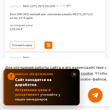
Ед. изм.
шт.
Артикул:
960-10*1,25*110/109
Болт DIN 960 мелкий шаг, неполная резьба M10*1,25*110
кл.пр. 10.9 цинк
последняя цена:
109.06 ₽
Уточнить цену
Артикул:
960-
Ед. изм.
шт.
10*1,25*100/109
Для улучшения работы сайта и его взаимодействия с
Болт DIN 960 мелкий шаг, неполная резьба M10*1,25*100
кл.пр. 10.9 цинк
пользователями мы используем файлы
cookie
. Чтобы
×
ВАЖНОЕ УВЕДОМЛЕНИЕ
!
согласиться с нашим использованием cookie-файлов,
последняя цена:
Сайт находится на
73.44 ₽
доработке.
нажмите “Ок, понятно!”
Актуальные цены и
ассортимент
уточняйте у
ОК, понятно!
Уточнить цену
наших менеджеров.