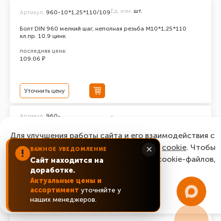
Ед. изм.
шт.
Артикул:
960-10*1,25*110/109
Болт DIN 960 мелкий шаг, неполная резьба M10*1,25*110
кл.пр. 10.9 цинк
последняя цена:
109.06 ₽
Уточнить цену
Артикул:
960-
Ед. изм.
шт.
10*1,25*100/109
Для улучшения работы сайта и его взаимодействия с
Болт DIN 960 мелкий шаг, неполная резьба M10*1,25*100
кл.пр. 10.9 цинк
пользователями мы используем файлы
cookie
. Чтобы
×
ВАЖНОЕ УВЕДОМЛЕНИЕ
!
согласиться с нашим использованием cookie-файлов,
последняя цена:
Сайт находится на
73.44 ₽
доработке.
нажмите “Ок, понятно!”
Актуальные цены и
ассортимент
уточняйте у
ОК, понятно!
Уточнить цену
наших менеджеров.