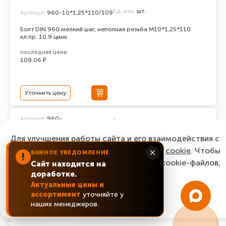
Ед. изм.
шт.
Артикул:
960-10*1,25*110/109
Болт DIN 960 мелкий шаг, неполная резьба M10*1,25*110
кл.пр. 10.9 цинк
последняя цена:
109.06 ₽
Уточнить цену
Артикул:
960-
Ед. изм.
шт.
10*1,25*100/109
Для улучшения работы сайта и его взаимодействия с
Болт DIN 960 мелкий шаг, неполная резьба M10*1,25*100
кл.пр. 10.9 цинк
пользователями мы используем файлы
cookie
. Чтобы
×
ВАЖНОЕ УВЕДОМЛЕНИЕ
!
согласиться с нашим использованием cookie-файлов,
последняя цена:
Сайт находится на
73.44 ₽
доработке.
нажмите “Ок, понятно!”
Актуальные цены и
ассортимент
уточняйте у
ОК, понятно!
Уточнить цену
наших менеджеров.