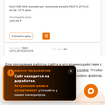
Болт DIN 960 мелкий шаг, неполная резьба M10*1,25*110
кл.пр. 10.9 цинк
последняя цена:
109.06 ₽
Уточнить цену
Артикул:
960-
Ед. изм.
шт.
10*1,25*100/109
Болт DIN 960 мелкий шаг, неполная резьба M10*1,25*100
кл.пр. 10.9 цинк
Для улучшения работы сайта и его взаимодействия с
последняя цена:
пользователями мы используем файлы
cookie
. Чтобы
×
ВАЖНОЕ УВЕДОМЛЕНИЕ
73.44 ₽
!
согласиться с нашим использованием cookie-файлов,
Сайт находится на
доработке.
нажмите “Ок, понятно!”
Актуальные цены и
Уточнить цену
ассортимент
уточняйте у
ОК, понятно!
наших менеджеров.
Ед. изм.
шт.
Артикул:
960-10*1,25*90/109