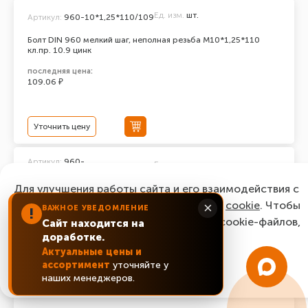
Ед. изм.
шт.
Артикул:
960-10*1,25*110/109
Болт DIN 960 мелкий шаг, неполная резьба M10*1,25*110
кл.пр. 10.9 цинк
последняя цена:
109.06 ₽
Уточнить цену
Артикул:
960-
Ед. изм.
шт.
10*1,25*100/109
Для улучшения работы сайта и его взаимодействия с
Болт DIN 960 мелкий шаг, неполная резьба M10*1,25*100
кл.пр. 10.9 цинк
пользователями мы используем файлы
cookie
. Чтобы
×
ВАЖНОЕ УВЕДОМЛЕНИЕ
!
согласиться с нашим использованием cookie-файлов,
последняя цена:
Сайт находится на
73.44 ₽
доработке.
нажмите “Ок, понятно!”
Актуальные цены и
ассортимент
уточняйте у
ОК, понятно!
Уточнить цену
наших менеджеров.