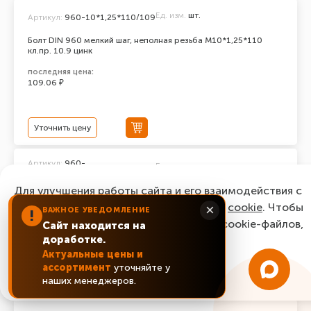
Ед. изм.
шт.
Артикул:
960-10*1,25*110/109
Болт DIN 960 мелкий шаг, неполная резьба M10*1,25*110
кл.пр. 10.9 цинк
последняя цена:
109.06 ₽
Уточнить цену
Артикул:
960-
Ед. изм.
шт.
10*1,25*100/109
Для улучшения работы сайта и его взаимодействия с
Болт DIN 960 мелкий шаг, неполная резьба M10*1,25*100
кл.пр. 10.9 цинк
пользователями мы используем файлы
cookie
. Чтобы
×
ВАЖНОЕ УВЕДОМЛЕНИЕ
!
согласиться с нашим использованием cookie-файлов,
последняя цена:
Сайт находится на
73.44 ₽
доработке.
нажмите “Ок, понятно!”
Актуальные цены и
ассортимент
уточняйте у
ОК, понятно!
Уточнить цену
наших менеджеров.