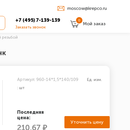
moscow@krepco.ru
+7 (495) 7-139-139
0
Мой заказ
Заказать звонок
й резьбой
нк
Артикул: 960-14*1,5*140/109
Ед. изм.
: шт
Последняя
цена:
Уточнить цену
210.67 ₽