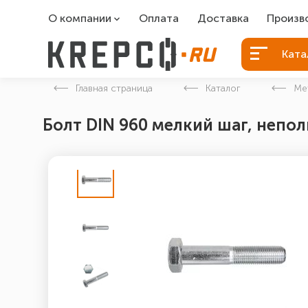
О компании
Оплата
Доставка
Произв
О компании
Болты Б
Ката
Вакансии
Болты д
Главная страница
Каталог
Ме
Контакты
Порошко
Болт DIN 960 мелкий шаг, неполн
Закладн