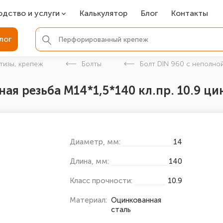
одство и услуги
Калькулятор
Блог
Контакты
СР
лог
ля фундамента
тизы, крепеж
Болты
Болт DIN 960 с неполно
вая покраска
ая резьба M14*1,5*140 кл.пр. 10.9 ци
ые детали
Диаметр, мм:
14
Длина, мм:
140
Класс прочности:
10.9
Материал:
Оцинкованная
сталь