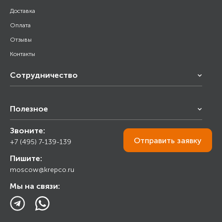
Доставка
Оплата
Отзывы
Контакты
Сотрудничество
Франчайзинг
Полезное
Снабжение строительства
Строительным организациям
Звоните:
Калькулятор
Торговым организациям
Отправить
заявку
+7 (495) 7-139-139
Прайс лист
Пишите:
Ответы на вопросы
moscow@krepco.ru
Блог
Мы на связи: