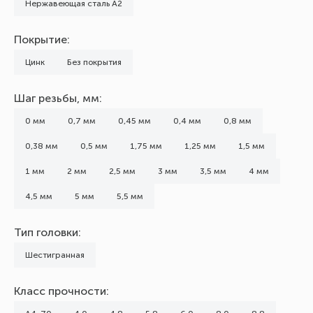
Нержавеющая сталь А2
Покрытие:
Цинк
Без покрытия
Шаг резьбы, мм:
0 мм
0,7 мм
0,45 мм
0,4 мм
0,8 мм
0,38 мм
0,5 мм
1,75 мм
1,25 мм
1,5 мм
1 мм
2 мм
2,5 мм
3 мм
3,5 мм
4 мм
4,5 мм
5 мм
5,5 мм
Тип головки:
Шестигранная
Класс прочности: