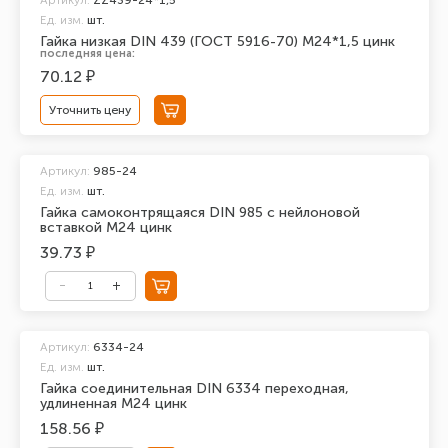
Артикул:
ZZ439-24*1,5
Ед. изм.
шт.
Гайка низкая DIN 439 (ГОСТ 5916-70) М24*1,5 цинк
последняя цена:
70.12 ₽
Уточнить цену
Артикул:
985-24
Ед. изм.
шт.
Гайка самоконтрящаяся DIN 985 с нейлоновой
вставкой М24 цинк
39.73 ₽
Артикул:
6334-24
Ед. изм.
шт.
Гайка соединительная DIN 6334 переходная,
удлиненная М24 цинк
158.56 ₽