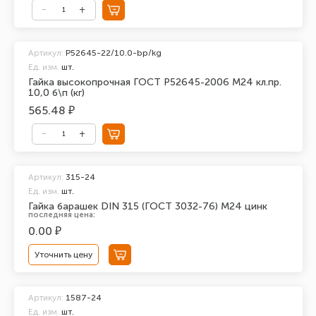
Артикул:
Р52645-22/10.0-bp/kg
Ед. изм.
шт.
Гайка высокопрочная ГОСТ Р52645-2006 М24 кл.пр.
10,0 б\п (кг)
565.48 ₽
Артикул:
315-24
Ед. изм.
шт.
Гайка барашек DIN 315 (ГОСТ 3032-76) М24 цинк
последняя цена:
0.00 ₽
Уточнить цену
Артикул:
1587-24
Ед. изм.
шт.