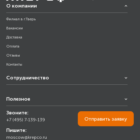
О компании
Филиал в г.Тверь
Вакансии
Доставка
Оплата
Отзывы
Контакты
Сотрудничество
Франчайзинг
Полезное
Снабжение строительства
Строительным организациям
Звоните:
Калькулятор
Торговым организациям
Отправить
заявку
+7 (495) 7-139-139
Прайс лист
Пишите:
Ответы на вопросы
moscow@krepco.ru
Блог