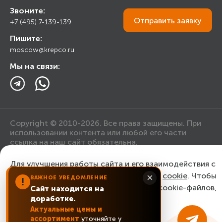
Строительным организациям
Звоните:
Калькулятор
Торговым организациям
Отправить
заявку
+7 (495) 7-139-139
Прайс лист
Пишите:
Ответы на вопросы
moscow@krepco.ru
Блог
Мы на связи:
Copyright © 2010-2026. Все права защищены. При
использовании контента или любой его части
ссылка на наш сайт обязательна.
Для улучшения работы сайта и его взаимодействия с
Политика конфиденциальности
пользователями мы используем файлы
cookie
. Чтобы
×
ВАЖНОЕ УВЕДОМЛЕНИЕ
!
согласиться с нашим использованием cookie-файлов,
Сайт находится на
Согласие на обработку персональных данных
доработке.
нажмите “Ок, понятно!”
Актуальные цены и
ассортимент
уточняйте у