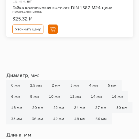
Ед. изм.
шт.
Гайка колпачковая высокая DIN 1587 М24 цинк
последняя цена:
325.32 ₽
Уточнить цену
Диаметр, мм:
0 мм
2,5 мм
2 мм
3 мм
4 мм
5 мм
6 мм
8 мм
10 мм
12 мм
14 мм
16 мм
18 мм
20 мм
22 мм
24 мм
27 мм
30 мм
33 мм
36 мм
42 мм
48 мм
56 мм
Длина, мм: