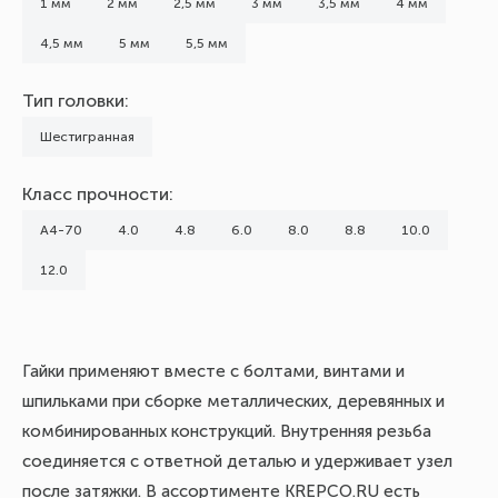
1 мм
2 мм
2,5 мм
3 мм
3,5 мм
4 мм
4,5 мм
5 мм
5,5 мм
Тип головки:
Шестигранная
Класс прочности:
А4-70
4.0
4.8
6.0
8.0
8.8
10.0
12.0
Гайки применяют вместе с болтами, винтами и
шпильками при сборке металлических, деревянных и
комбинированных конструкций. Внутренняя резьба
соединяется с ответной деталью и удерживает узел
после затяжки. В ассортименте KREPCO.RU есть