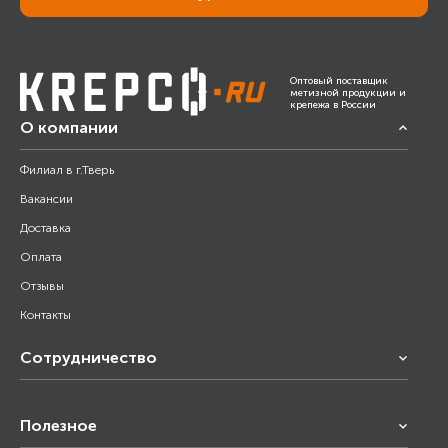
Оптовый поставщик
метизной продукции и
крепежа в России
О компании
Филиал в г.Тверь
Вакансии
Доставка
Оплата
Отзывы
Контакты
Сотрудничество
Франчайзинг
Полезное
Снабжение строительства