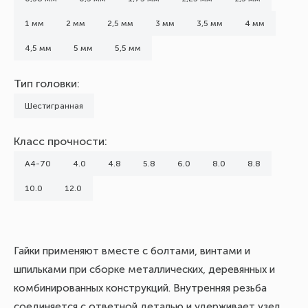
1 мм
2 мм
2,5 мм
3 мм
3,5 мм
4 мм
4,5 мм
5 мм
5,5 мм
Тип головки:
Шестигранная
Класс прочности:
А4-70
4.0
4.8
5.8
6.0
8.0
8.8
10.0
12.0
Гайки применяют вместе с болтами, винтами и
шпильками при сборке металлических, деревянных и
комбинированных конструкций. Внутренняя резьба
соединяется с ответной деталью и удерживает узел