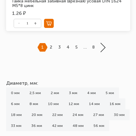
Гайка мебельная забивная (врезная) усовая DIN 1624
М5*8 цинк
1.26 ₽
1
2
3
4
5
…
8
Диаметр, мм:
0 мм
2,5 мм
2 мм
3 мм
4 мм
5 мм
6 мм
8 мм
10 мм
12 мм
14 мм
16 мм
18 мм
20 мм
22 мм
24 мм
27 мм
30 мм
33 мм
36 мм
42 мм
48 мм
56 мм