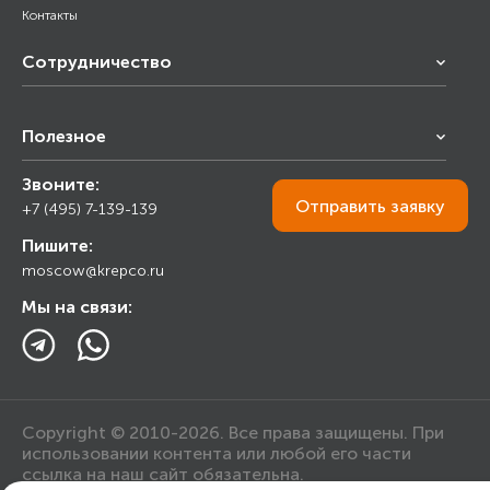
Контакты
Сотрудничество
Франчайзинг
Полезное
Снабжение строительства
Строительным организациям
Звоните:
Калькулятор
Торговым организациям
Отправить
заявку
+7 (495) 7-139-139
Прайс лист
Пишите:
Ответы на вопросы
moscow@krepco.ru
Блог
Мы на связи:
Copyright © 2010-2026. Все права защищены. При
использовании контента или любой его части
ссылка на наш сайт обязательна.