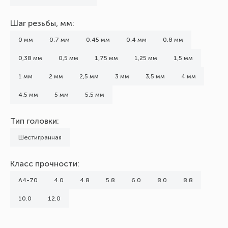
Шаг резьбы, мм:
0 мм
0,7 мм
0,45 мм
0,4 мм
0,8 мм
0,38 мм
0,5 мм
1,75 мм
1,25 мм
1,5 мм
1 мм
2 мм
2,5 мм
3 мм
3,5 мм
4 мм
4,5 мм
5 мм
5,5 мм
Тип головки:
Шестигранная
Класс прочности:
А4-70
4.0
4.8
5.8
6.0
8.0
8.8
10.0
12.0