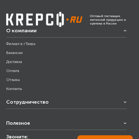
Оптовый поставщик
метизной продукции и
крепежа в России
О компании
Филиал в г.Тверь
Вакансии
Доставка
Оплата
Отзывы
Контакты
Сотрудничество
Франчайзинг
Полезное
Снабжение строительства
Строительным организациям
Звоните:
Калькулятор