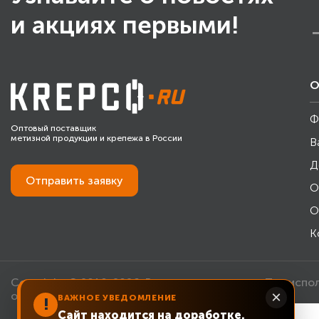
и акциях первыми!
О
Ф
Оптовый поставщик
метизной продукции и крепежа в России
В
Д
Отправить
заявку
О
О
К
Copyright © 2010-2026. Все права защищены. При испо
×
обязательна.
ВАЖНОЕ УВЕДОМЛЕНИЕ
!
Сайт находится на доработке.