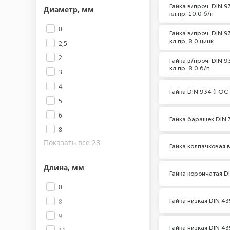
Гайка в/проч. DIN 
Диаметр, мм
кл.пр. 10.0 б/п
0
Гайка в/проч. DIN 
кл.пр. 8.0 цинк
2,5
2
Гайка в/проч. DIN 
кл.пр. 8.0 б/п
3
4
Гайка DIN 934 (ГО
5
6
Гайка барашек DIN 
8
Показать все 23
Гайка колпачковая 
Длина, мм
Гайка корончатая D
0
Гайка низкая DIN 4
8
9
Гайка низкая DIN 4