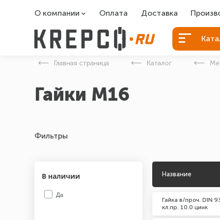
О компании
Оплата
Доставка
Произв
О компании
Болты Б
Ката
Вакансии
Болты д
Главная страница
Каталог
Ме
Контакты
Порошко
Гайки М16
Закладн
Фильтры
Название
В наличии
Да
Гайка в/проч. DIN 
кл.пр. 10.0 цинк