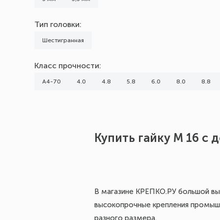
Шестигранная
Тип головки:
Шаг резьбы, мм
Шестигранная
0
Класс прочности:
0,38
0,4
А4-70
4.0
4.8
5.8
6.0
8.0
8.8
0,45
0,5
0,7
Купить гайку М 16 с 
0,8
1,25
Показать все 19
В магазине КРЕПКО.РУ большой вы
высокопрочные крепления промышл
разного размера.