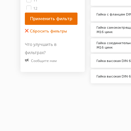
11
12
Гайка с фланцем DI
13
15
Гайка самоконтряща
М16 цинк
18
Показать все 15
Гайка соединительн
Что улучшить в
М16 цинк
фильтрах?
Класс прочности
Сообщите нам
Гайка высокая DIN 6
4.0
4.8
Гайка высокая DIN 6
5.8
6.0
8.0
8.8
10.0
12.0
Показать все 9