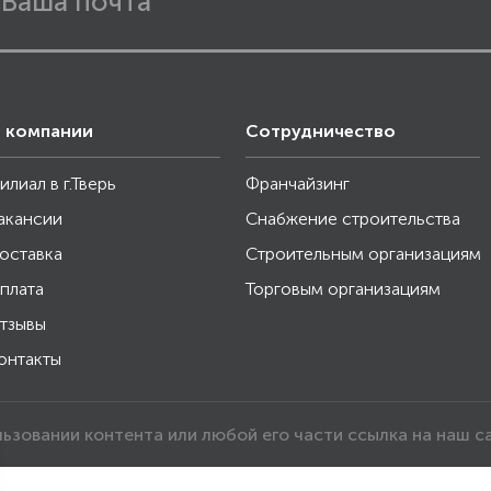
 компании
Сотрудничество
илиал в г.Тверь
Франчайзинг
акансии
Снабжение строительства
оставка
Строительным организациям
плата
Торговым организациям
тзывы
онтакты
льзовании контента или любой его части ссылка на наш с