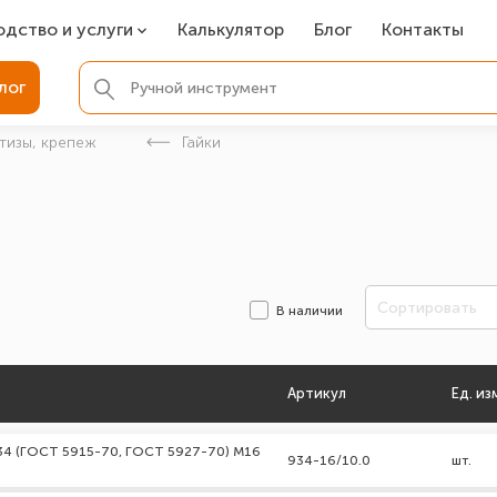
одство и услуги
Калькулятор
Блог
Контакты
СР
лог
ля фундамента
тизы, крепеж
Гайки
вая покраска
ые детали
Сортировать
В наличии
Артикул
Ед. из
934 (ГОСТ 5915-70, ГОСТ 5927-70) М16
934-16/10.0
шт.