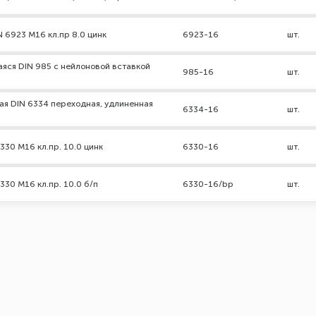
N 6923 М16 кл.пр 8.0 цинк
6923-16
шт.
яся DIN 985 с нейлоновой вставкой
985-16
шт.
ая DIN 6334 переходная, удлиненная
6334-16
шт.
330 М16 кл.пр. 10.0 цинк
6330-16
шт.
330 М16 кл.пр. 10.0 б/п
6330-16/bp
шт.