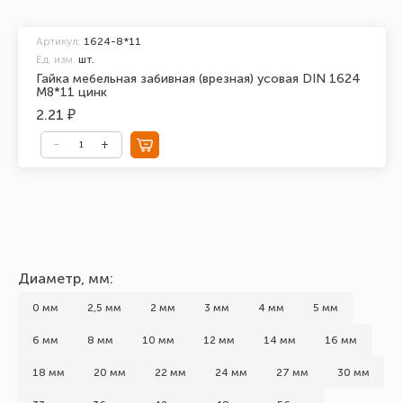
Артикул:
1624-8*11
Ед. изм.
шт.
Гайка мебельная забивная (врезная) усовая DIN 1624
М8*11 цинк
2.21 ₽
Диаметр, мм:
0 мм
2,5 мм
2 мм
3 мм
4 мм
5 мм
6 мм
8 мм
10 мм
12 мм
14 мм
16 мм
18 мм
20 мм
22 мм
24 мм
27 мм
30 мм