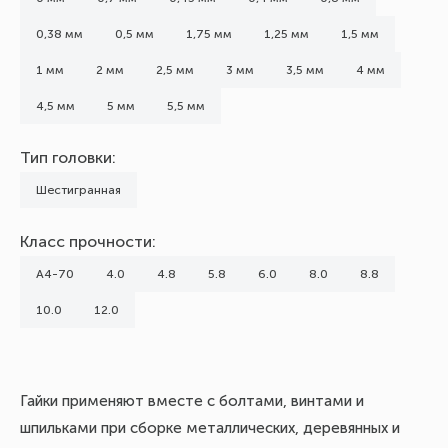
0,38 мм
0,5 мм
1,75 мм
1,25 мм
1,5 мм
1 мм
2 мм
2,5 мм
3 мм
3,5 мм
4 мм
4,5 мм
5 мм
5,5 мм
Тип головки:
Шестигранная
Класс прочности:
А4-70
4.0
4.8
5.8
6.0
8.0
8.8
10.0
12.0
Гайки применяют вместе с болтами, винтами и
шпильками при сборке металлических, деревянных и