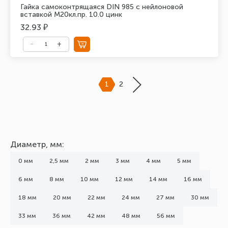
Гайка самоконтрящаяся DIN 985 с нейлоновой
вставкой М20кл.пр. 10.0 цинк
32.93 ₽
1
2
Диаметр, мм:
0 мм
2,5 мм
2 мм
3 мм
4 мм
5 мм
6 мм
8 мм
10 мм
12 мм
14 мм
16 мм
18 мм
20 мм
22 мм
24 мм
27 мм
30 мм
33 мм
36 мм
42 мм
48 мм
56 мм