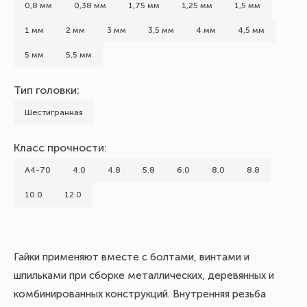
0,8 мм
0,38 мм
1,75 мм
1,25 мм
1,5 мм
1 мм
2 мм
3 мм
3,5 мм
4 мм
4,5 мм
5 мм
5,5 мм
Тип головки:
Шестигранная
Класс прочности:
А4-70
4.0
4.8
5.8
6.0
8.0
8.8
10.0
12.0
Гайки применяют вместе с болтами, винтами и
шпильками при сборке металлических, деревянных и
комбинированных конструкций. Внутренняя резьба