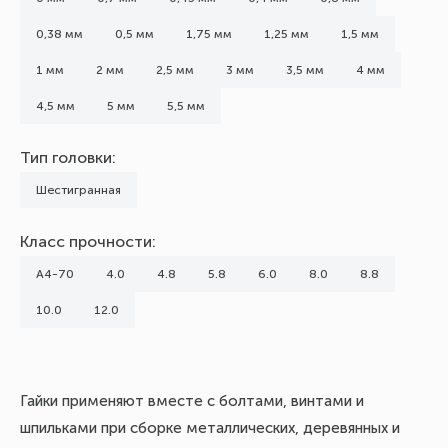
0,38 мм
0,5 мм
1,75 мм
1,25 мм
1,5 мм
1 мм
2 мм
2,5 мм
3 мм
3,5 мм
4 мм
4,5 мм
5 мм
5,5 мм
Тип головки:
Шестигранная
Класс прочности:
А4-70
4.0
4.8
5.8
6.0
8.0
8.8
10.0
12.0
Гайки применяют вместе с болтами, винтами и
шпильками при сборке металлических, деревянных и