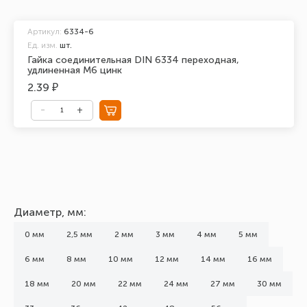
Артикул:
6334-6
Ед. изм.
шт.
Гайка соединительная DIN 6334 переходная,
удлиненная М6 цинк
2.39 ₽
Диаметр, мм:
0 мм
2,5 мм
2 мм
3 мм
4 мм
5 мм
6 мм
8 мм
10 мм
12 мм
14 мм
16 мм
18 мм
20 мм
22 мм
24 мм
27 мм
30 мм