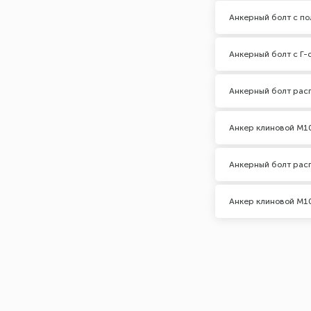
Марка (Бренд)
Анкерный болт с по
noname
Анкерный болт с Г-
Тип головки
Анкерный болт рас
с ушком
Кольцо
Анкер клиновой М1
Крюк Г-образный
Полукольцо
Анкерный болт рас
Потайная
Шестигранная
Анкер клиновой М1
с гайкой
Шаг резьбы, мм
0
1
1,25