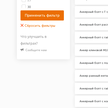
25
30
Анкерный болт с Г-
34
36
Анкерный болт рас
40
Показать все 64
Что улучшить в
Анкерный болт с га
фильтрах?
Материал
Сообщите нам
Анкер клиновой М1
А2
Латунь
Анкерный болт с по
Оцинкованная сталь
Сталь
Анкер рамный мета
Покрытие
Анкерный болт с га
Жёлтый цинк
Цинк
Анкерный болт с ко