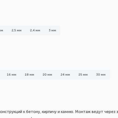
мм
2,5 мм
2,4 мм
3 мм
16 мм
18 мм
20 мм
24 мм
25 мм
30 мм
онструкций к бетону, кирпичу и камню. Монтаж ведут через