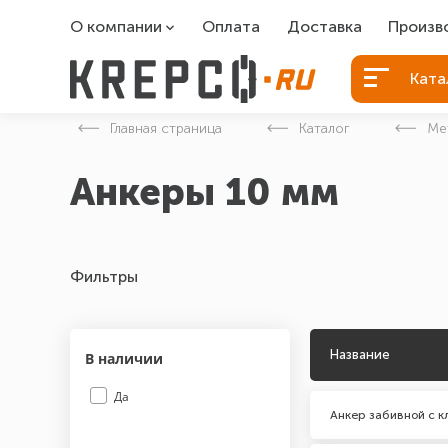
О компании
Оплата
Доставка
Произв
О компании
Болты Б
Ката
Вакансии
Болты д
Главная страница
Каталог
Ме
Контакты
Порошко
Анкеры 10 мм
Закладн
Фильтры
Название
В наличии
Да
Анкер забивной с 