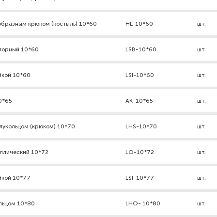
образным крюком (костыль) 10*60
HL-10*60
шт.
порный 10*60
LSB-10*60
шт.
йкой 10*60
LSI-10*60
шт.
0*65
АК-10*65
шт.
лукольцом (крюком) 10*70
LHS-10*70
шт.
ллический 10*72
LO-10*72
шт.
йкой 10*77
LSI-10*77
шт.
льцом 10*80
LHO- 10*80
шт.