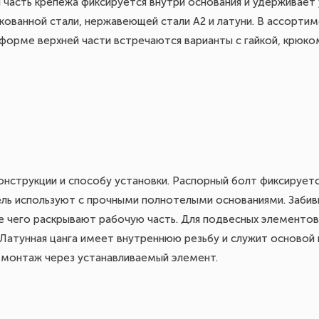
 часть крепежа фиксируется внутри основания и удерживает
нкованной стали, нержавеющей стали А2 и латуни. В ассорти
орме верхней части встречаются варианты с гайкой, крюком
онструкции и способу установки. Распорный болт фиксируетс
ель используют с прочными полнотелыми основаниями. Заби
е чего раскрывают рабочую часть. Для подвесных элементо
 Латунная цанга имеет внутреннюю резьбу и служит основой
й монтаж через устанавливаемый элемент.