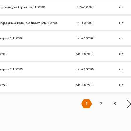
лукольцом (крюком) 10*80
LHS-10*80
шт.
образным крюком (костыль) 10*80
HL-10*80
шт.
порный 10*80
LSB-10*80
шт.
0*80
АК-10*80
шт.
порный 10*85
LSB-10*85
шт.
0*90
АК-10*90
шт.
1
2
3