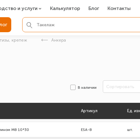
одство и услуги
Калькулятор
Блог
Контакты
СР
лог
ля фундамента
тизы, крепеж
Анкера
вая покраска
ые детали
Сортировать
В наличии
Артикул
Ед. из
клином М8 10*30
ESA-8
шт.