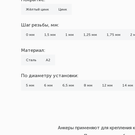
Жёлтый цинк
Цинк
Шаг резьбы, мм:
0 мм
1,5 мм
1 мм
1,25 мм
1,75 мм
2 
Материал:
Сталь
А2
По диаметру установки:
5 мм
6 мм
6,5 мм
8 мм
12 мм
14 мм
Анкеры применяют для крепления к