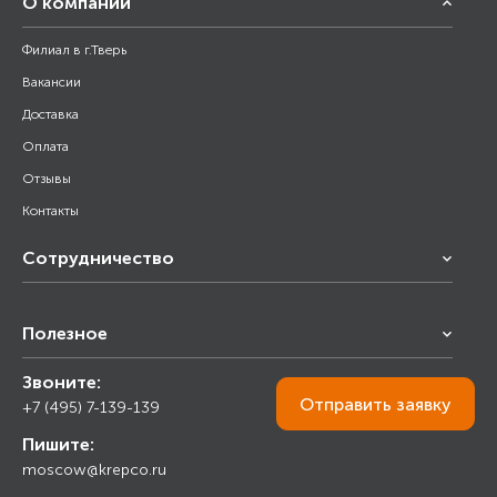
О компании
Филиал в г.Тверь
Вакансии
Доставка
Оплата
Отзывы
Контакты
Сотрудничество
Франчайзинг
Полезное
Снабжение строительства
Строительным организациям
Звоните:
Калькулятор
Торговым организациям
Отправить
заявку
+7 (495) 7-139-139
Прайс лист
Пишите:
Ответы на вопросы
moscow@krepco.ru
Блог