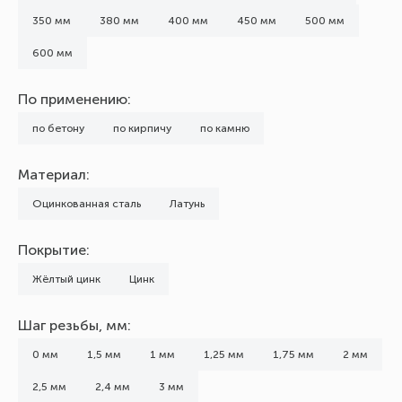
350 мм
380 мм
400 мм
450 мм
500 мм
600 мм
По применению:
по бетону
по кирпичу
по камню
Материал:
Оцинкованная сталь
Латунь
Покрытие:
Жёлтый цинк
Цинк
Шаг резьбы, мм:
0 мм
1,5 мм
1 мм
1,25 мм
1,75 мм
2 мм
2,5 мм
2,4 мм
3 мм