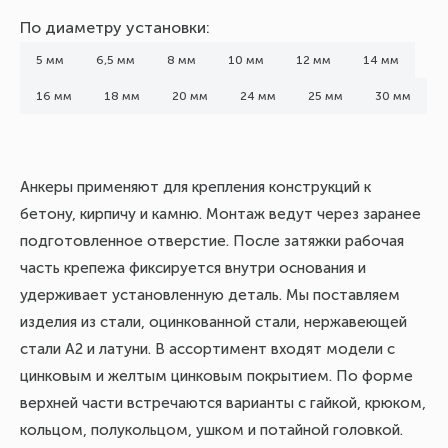
По диаметру установки:
5 мм
6,5 мм
8 мм
10 мм
12 мм
14 мм
16 мм
18 мм
20 мм
24 мм
25 мм
30 мм
Анкеры применяют для крепления конструкций к
бетону, кирпичу и камню. Монтаж ведут через заранее
подготовленное отверстие. После затяжки рабочая
часть крепежа фиксируется внутри основания и
удерживает установленную деталь. Мы поставляем
изделия из стали, оцинкованной стали, нержавеющей
стали А2 и латуни. В ассортимент входят модели с
цинковым и желтым цинковым покрытием. По форме
верхней части встречаются варианты с гайкой, крюком,
кольцом, полукольцом, ушком и потайной головкой.