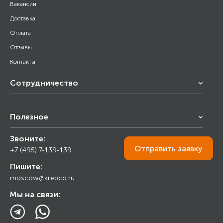
Вакансии
Доставка
Оплата
Отзывы
Контакты
Сотрудничество
Франчайзинг
Полезное
Снабжение строительства
Строительным организациям
Звоните:
Калькулятор
Торговым организациям
Отправить
заявку
+7 (495) 7-139-139
Прайс лист
Пишите:
Ответы на вопросы
moscow@krepco.ru
Блог
Мы на связи: