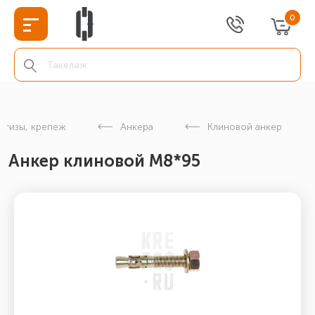
0
етизы, крепеж
Анкера
Клиновой анкер
Анкер клиновой М8*95