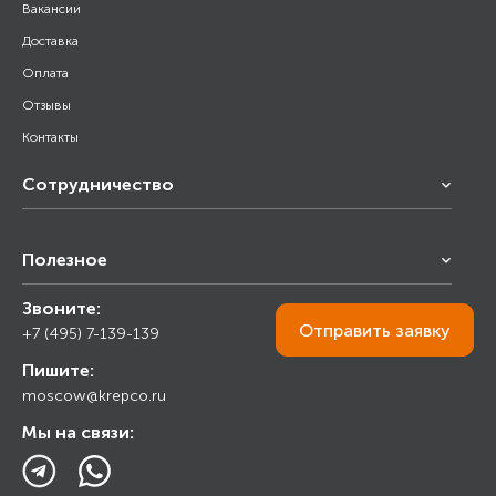
Вакансии
Доставка
Оплата
Отзывы
Контакты
Сотрудничество
Франчайзинг
Полезное
Снабжение строительства
Строительным организациям
Звоните:
Калькулятор
Торговым организациям
Отправить
заявку
+7 (495) 7-139-139
Прайс лист
Пишите:
Ответы на вопросы
moscow@krepco.ru
Блог
Мы на связи: