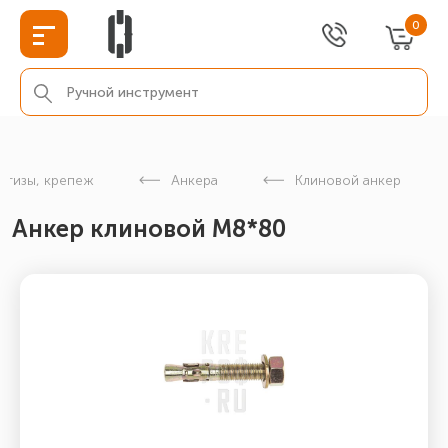
0
етизы, крепеж
Анкера
Клиновой анкер
Анкер клиновой М8*80