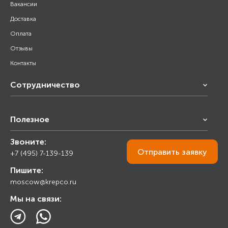
Вакансии
Доставка
Оплата
Отзывы
Контакты
Сотрудничество
Франчайзинг
Полезное
Снабжение строительства
Строительным организациям
Звоните:
Калькулятор
Торговым организациям
Отправить
заявку
+7 (495) 7-139-139
Прайс лист
Пишите:
Ответы на вопросы
moscow@krepco.ru
Блог
Мы на связи: