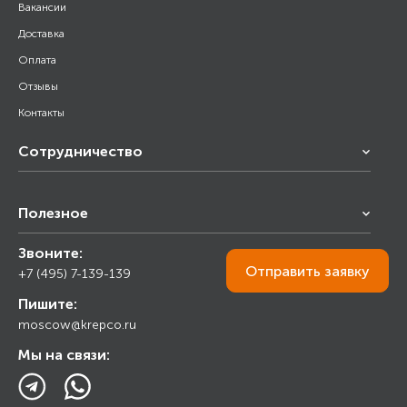
Вакансии
Доставка
Оплата
Отзывы
Контакты
Сотрудничество
Франчайзинг
Полезное
Снабжение строительства
Строительным организациям
Звоните:
Калькулятор
Торговым организациям
Отправить
заявку
+7 (495) 7-139-139
Прайс лист
Пишите:
Ответы на вопросы
moscow@krepco.ru
Блог
Мы на связи: