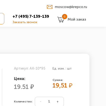
moscow@krepco.ru
+7 (495) 7-139-139
0
Мой заказ
Заказать звонок
Артикул: АК-10*95
Ед. изм. : шт
Цена:
Сумма:
19,51
₽
19.51 ₽
Количество: