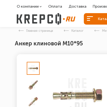
О компании
Оплата
Доставка
Произв
О компании
Болты Б
Ката
Вакансии
Болты д
Главная страница
Каталог
Ме
Контакты
Порошко
Анкер клиновой М10*95
Закладн