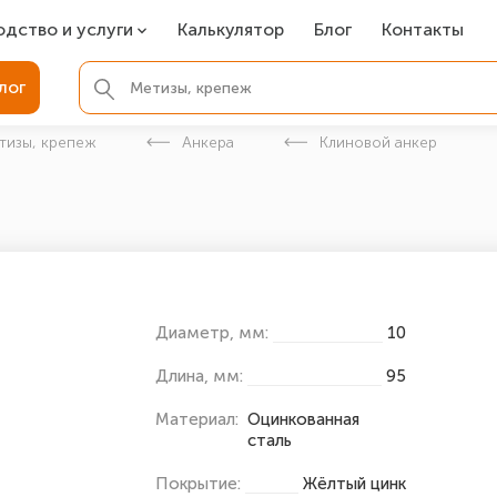
одство и услуги
Калькулятор
Блог
Контакты
СР
лог
ля фундамента
тизы, крепеж
Анкера
Клиновой анкер
вая покраска
ые детали
Диаметр, мм:
10
Длина, мм:
95
Материал:
Оцинкованная
сталь
Покрытие:
Жёлтый цинк