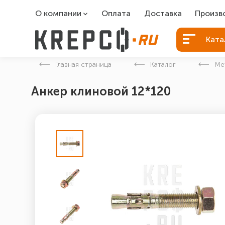
О компании
Оплата
Доставка
Произв
О компании
Болты Б
Ката
Вакансии
Болты д
Главная страница
Каталог
Ме
Контакты
Порошко
Анкер клиновой 12*120
Закладн