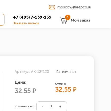
moscow@krepco.ru
+7 (495) 7-139-139
0
Мой заказ
Заказать звонок
Артикул: АК-12*120
Ед. изм. : шт
Цена:
Сумма:
32,55
₽
32.55 ₽
Количество: