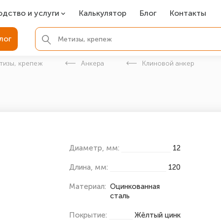
одство и услуги
Калькулятор
Блог
Контакты
СР
лог
ля фундамента
тизы, крепеж
Анкера
Клиновой анкер
вая покраска
ые детали
Диаметр, мм:
12
Длина, мм:
120
Материал:
Оцинкованная
сталь
Покрытие:
Жёлтый цинк