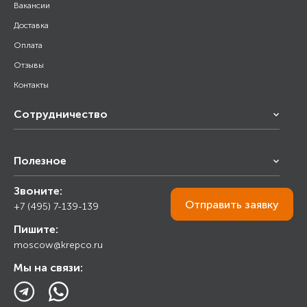
Вакансии
Доставка
Оплата
Отзывы
Контакты
Сотрудничество
Франчайзинг
Полезное
Снабжение строительства
Строительным организациям
Звоните:
Калькулятор
Торговым организациям
Отправить
заявку
+7 (495) 7-139-139
Прайс лист
Пишите:
Ответы на вопросы
moscow@krepco.ru
Блог
Мы на связи: