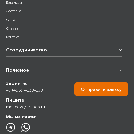
Вакансии
Доставка
Оплата
Отзывы
Контакты
Сотрудничество
Франчайзинг
Полезное
Снабжение строительства
Строительным организациям
Звоните:
Калькулятор
Торговым организациям
Отправить
заявку
+7 (495) 7-139-139
Прайс лист
Пишите:
Ответы на вопросы
moscow@krepco.ru
Блог
Мы на связи: