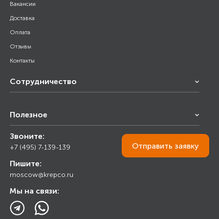
Вакансии
Доставка
Оплата
Отзывы
Контакты
Сотрудничество
Франчайзинг
Полезное
Снабжение строительства
Строительным организациям
Звоните:
Калькулятор
Торговым организациям
Отправить
заявку
+7 (495) 7-139-139
Прайс лист
Пишите:
Ответы на вопросы
moscow@krepco.ru
Блог
Мы на связи: