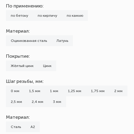
По применению:
по бетону
по кирпичу
по камню
Материал:
Оцинкованная сталь
Латунь
Покрытие:
Жёлтый цинк
Цинк
Шаг резьбы, мм:
0 мм
1,5 мм
1 мм
1,25 мм
1,75 мм
2 мм
2,5 мм
2,4 мм
3 мм
Материал:
Сталь
А2