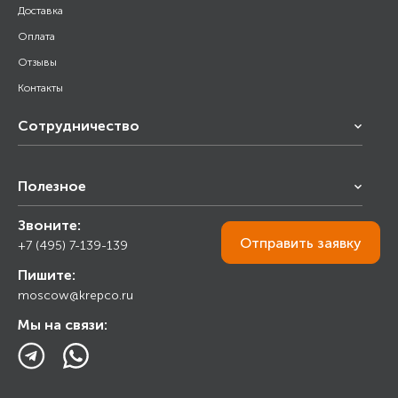
Доставка
Оплата
Отзывы
Контакты
Сотрудничество
Франчайзинг
Полезное
Снабжение строительства
Строительным организациям
Звоните:
Калькулятор
Торговым организациям
Отправить
заявку
+7 (495) 7-139-139
Прайс лист
Пишите:
Ответы на вопросы
moscow@krepco.ru
Блог
Мы на связи: