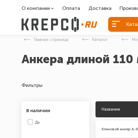
О компании
Оплата
Доставка
Произв
О компании
Болты Б
Ката
Вакансии
Болты д
Главная страница
Каталог
Ме
Контакты
Порошко
Анкера длиной 110
Закладн
Фильтры
Название
В наличии
Да
Клиновой анкер A-K