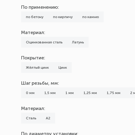
Марка (Бренд)
По применению:
noname
по бетону
по кирпичу
по камню
Тип головки
Материал:
с ушком
Оцинкованная сталь
Латунь
Кольцо
Покрытие:
Крюк Г-образный
Полукольцо
Жёлтый цинк
Цинк
Потайная
Шаг резьбы, мм:
Шестигранная
с гайкой
0 мм
1,5 мм
1 мм
1,25 мм
1,75 мм
2 
Шаг резьбы, мм
Материал:
0
Сталь
А2
1
По диаметру установки:
1,25