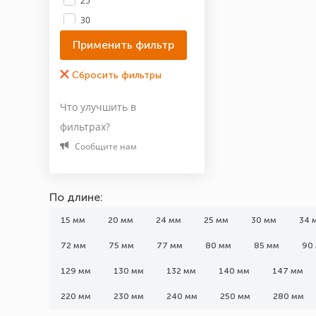
25
30
34
36
40
Показать все 64
Что улучшить в
фильтрах?
Материал
Сообщите нам
А2
Латунь
По длине:
Оцинкованная сталь
Сталь
15 мм
20 мм
24 мм
25 мм
30 мм
34 
72 мм
75 мм
77 мм
80 мм
85 мм
90
Покрытие
129 мм
130 мм
132 мм
140 мм
147 мм
Жёлтый цинк
Цинк
220 мм
230 мм
240 мм
250 мм
280 мм