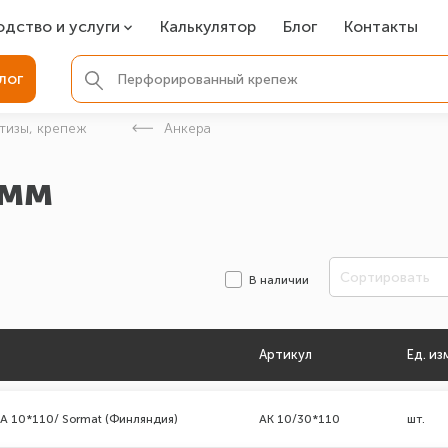
одство и услуги
Калькулятор
Блог
Контакты
СР
лог
ля фундамента
тизы, крепеж
Анкера
вая покраска
 мм
ые детали
Сортировать
В наличии
Артикул
Ед. из
A 10*110/ Sormat (Финляндия)
AK 10/30*110
шт.