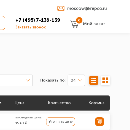
moscow@krepco.ru
+7 (495) 7-139-139
0
Мой заказ
Заказать звонок
Показать по:
24
м.
Цена
Количество
Корзина
последняя цена:
Уточнить цену
95.61 ₽