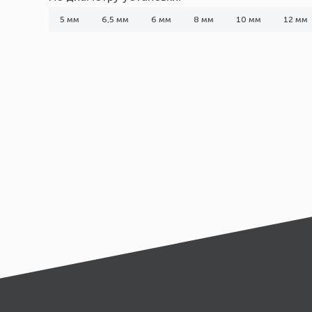
1,5
5 мм
6,5 мм
6 мм
8 мм
10 мм
12 мм
1,75
2
2,4
2,5
Показать все 9
Применение
по бетону
по кирпичу
по камню