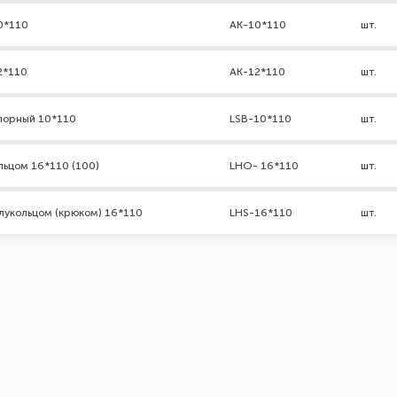
0*110
АК-10*110
шт.
2*110
AK-12*110
шт.
порный 10*110
LSB-10*110
шт.
льцом 16*110 (100)
LHO- 16*110
шт.
лукольцом (крюком) 16*110
LHS-16*110
шт.