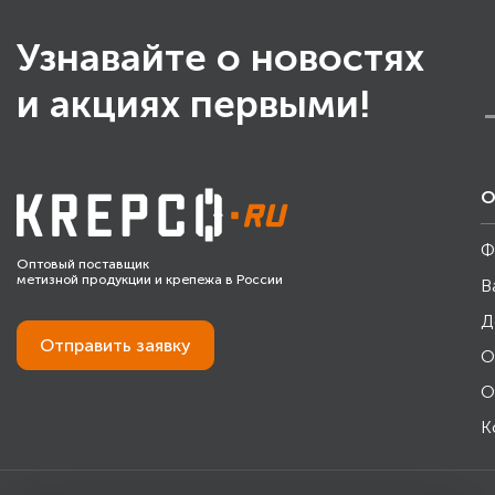
Узнавайте о новостях
и акциях первыми!
О
Ф
Оптовый поставщик
метизной продукции и крепежа в России
В
Д
Отправить
заявку
О
О
К