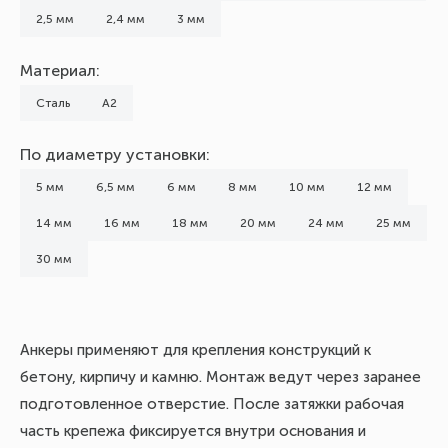
2,5 мм
2,4 мм
3 мм
Материал:
Сталь
А2
По диаметру установки:
5 мм
6,5 мм
6 мм
8 мм
10 мм
12 мм
14 мм
16 мм
18 мм
20 мм
24 мм
25 мм
30 мм
Анкеры применяют для крепления конструкций к
бетону, кирпичу и камню. Монтаж ведут через заранее
подготовленное отверстие. После затяжки рабочая
часть крепежа фиксируется внутри основания и