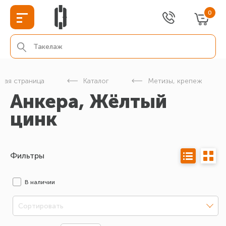
0
вная страница
Каталог
Метизы, крепеж
Анкера, Жёлтый
цинк
Фильтры
В наличии
Сортировать