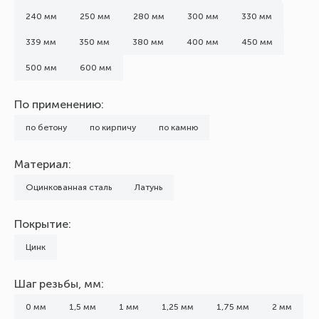
240 мм
250 мм
280 мм
300 мм
330 мм
339 мм
350 мм
380 мм
400 мм
450 мм
500 мм
600 мм
По применению:
по бетону
по кирпичу
по камню
Материал:
Оцинкованная сталь
Латунь
Покрытие:
Цинк
Шаг резьбы, мм:
0 мм
1,5 мм
1 мм
1,25 мм
1,75 мм
2 мм