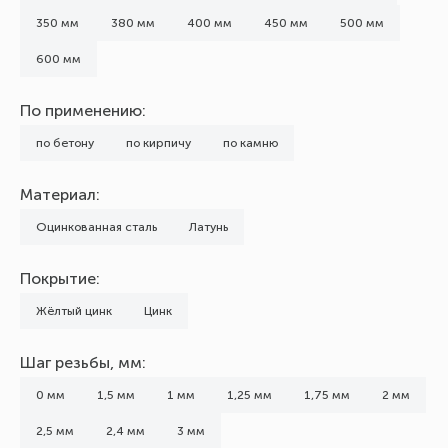
350 мм
380 мм
400 мм
450 мм
500 мм
600 мм
По применению:
по бетону
по кирпичу
по камню
Материал:
Оцинкованная сталь
Латунь
Покрытие:
Жёлтый цинк
Цинк
Шаг резьбы, мм:
0 мм
1,5 мм
1 мм
1,25 мм
1,75 мм
2 мм
2,5 мм
2,4 мм
3 мм