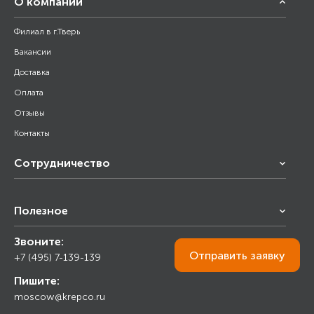
О компании
Филиал в г.Тверь
Вакансии
Доставка
Оплата
Отзывы
Контакты
Сотрудничество
Франчайзинг
Полезное
Снабжение строительства
Строительным организациям
Звоните:
Калькулятор
Торговым организациям
Отправить
заявку
+7 (495) 7-139-139
Прайс лист
Пишите:
Ответы на вопросы
moscow@krepco.ru
Блог