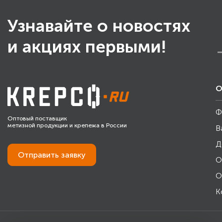
Узнавайте о новостях
и акциях первыми!
О
Ф
Оптовый поставщик
метизной продукции и крепежа в России
В
Д
Отправить
заявку
О
О
К