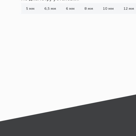
1,5
5 мм
6,5 мм
6 мм
8 мм
10 мм
12 мм
1,75
2
2,4
2,5
Показать все 9
Применение
по бетону
по кирпичу
по камню