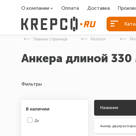
О компании
Оплата
Доставка
Произв
О компании
Болты Б
Ката
Вакансии
Болты д
Главная страница
Каталог
Ме
Контакты
Порошко
Анкера длиной 330
Закладн
Фильтры
Название
В наличии
Да
Анкер двухраспорн