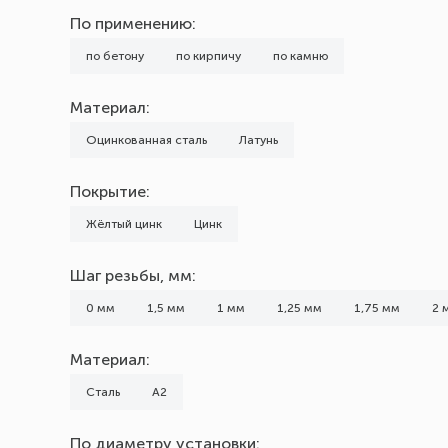
Марка (Бренд)
По применению:
noname
по бетону
по кирпичу
по камню
Тип головки
Материал:
с ушком
Оцинкованная сталь
Латунь
Кольцо
Покрытие:
Крюк Г-образный
Полукольцо
Жёлтый цинк
Цинк
Потайная
Шаг резьбы, мм:
Шестигранная
с гайкой
0 мм
1,5 мм
1 мм
1,25 мм
1,75 мм
2 
Шаг резьбы, мм
Материал:
0
Сталь
А2
1
По диаметру установки:
1,25