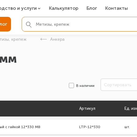
одство и услуги
Калькулятор
Блог
Контакты
СР
лог
ля фундамента
тизы, крепеж
Анкера
вая покраска
 мм
ые детали
Сортировать
В наличии
Артикул
Ед. из
ый с гайкой 12*330 М8
LTP-12*330
шт.