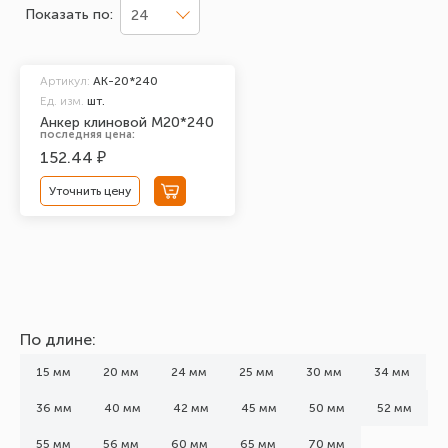
Показать по:
24
Артикул:
АК-20*240
Ед. изм.
шт.
Анкер клиновой М20*240
последняя цена:
152.44 ₽
Уточнить цену
По длине:
15 мм
20 мм
24 мм
25 мм
30 мм
34 мм
36 мм
40 мм
42 мм
45 мм
50 мм
52 мм
55 мм
56 мм
60 мм
65 мм
70 мм