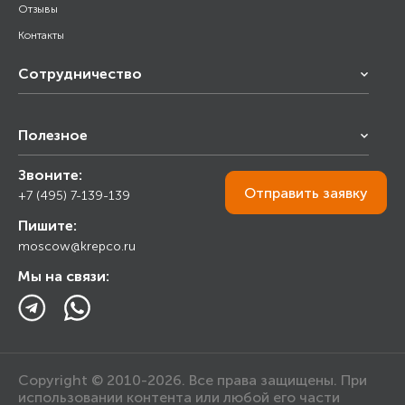
Отзывы
Контакты
Сотрудничество
Франчайзинг
Полезное
Снабжение строительства
Строительным организациям
Звоните:
Калькулятор
Торговым организациям
Отправить
заявку
+7 (495) 7-139-139
Прайс лист
Пишите:
Ответы на вопросы
moscow@krepco.ru
Блог
Мы на связи:
Copyright © 2010-2026. Все права защищены. При
использовании контента или любой его части