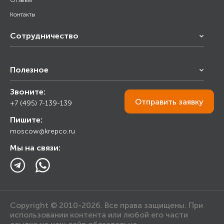
Отзывы
Контакты
Сотрудничество
Франчайзинг
Полезное
Снабжение строительства
Строительным организациям
Звоните:
Калькулятор
Торговым организациям
Отправить
заявку
+7 (495) 7-139-139
Прайс лист
Пишите:
Ответы на вопросы
moscow@krepco.ru
Блог
Мы на связи:
Copyright © 2010-2026. Все права защищены. При
использовании контента или любой его части