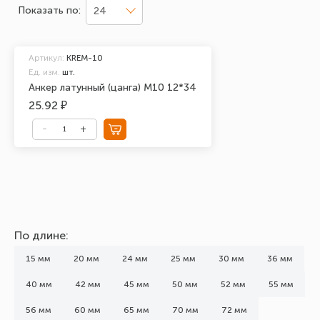
Показать по:
24
Артикул:
KREM-10
Ед. изм.
шт.
Анкер латунный (цанга) М10 12*34
25.92 ₽
По длине:
15 мм
20 мм
24 мм
25 мм
30 мм
36 мм
40 мм
42 мм
45 мм
50 мм
52 мм
55 мм
56 мм
60 мм
65 мм
70 мм
72 мм