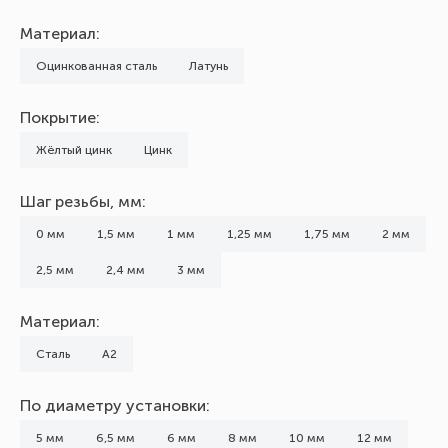
Материал:
Оцинкованная сталь
Латунь
Покрытие:
Жёлтый цинк
Цинк
Шаг резьбы, мм:
0 мм
1,5 мм
1 мм
1,25 мм
1,75 мм
2 мм
2,5 мм
2,4 мм
3 мм
Материал:
Сталь
А2
По диаметру установки:
5 мм
6,5 мм
6 мм
8 мм
10 мм
12 мм