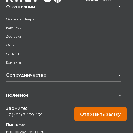
крепежа в России
О компании
Филиал в г.Тверь
Вакансии
Доставка
Оплата
Отзывы
Контакты
Сотрудничество
Франчайзинг
Полезное
Снабжение строительства
Строительным организациям
Звоните:
Калькулятор
Торговым организациям
Отправить
заявку
+7 (495) 7-139-139
Прайс лист
Пишите:
Ответы на вопросы
moscow@krepco.ru