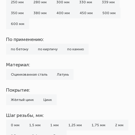
250 мм
280 мм
300 мм
330 мм
339 мм
350 мм
380 мм
400 мм
450 мм
500 мм
600 мм
По применению:
по бетону
по кирпичу
по камню
Материал:
Оцинкованная сталь
Латунь
Покрытие:
Жёлтый цинк
Цинк
Шаг резьбы, мм:
0 мм
1,5 мм
1 мм
1,25 мм
1,75 мм
2 мм