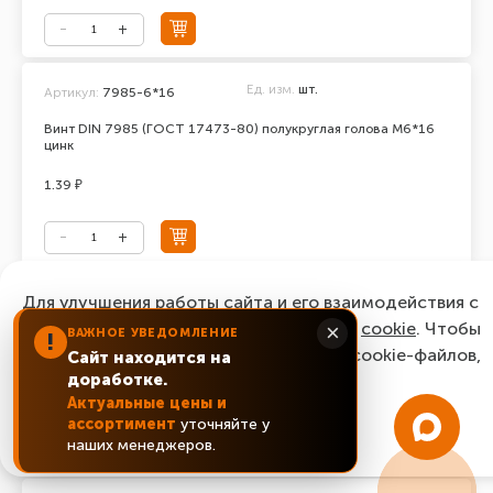
Ед. изм.
шт.
Артикул:
7985-6*16
Винт DIN 7985 (ГОСТ 17473-80) полукруглая голова М6*16
цинк
1.39 ₽
Ед. изм.
шт.
Для улучшения работы сайта и его взаимодействия с
Артикул:
7985-6*18
пользователями мы используем файлы
cookie
. Чтобы
×
ВАЖНОЕ УВЕДОМЛЕНИЕ
Винт DIN 7985 (ГОСТ 17473-80) полукруглая голова М6*18
!
согласиться с нашим использованием cookie-файлов,
цинк
Сайт находится на
доработке.
нажмите “Ок, понятно!”
1.82 ₽
Актуальные цены и
ассортимент
уточняйте у
ОК, понятно!
наших менеджеров.